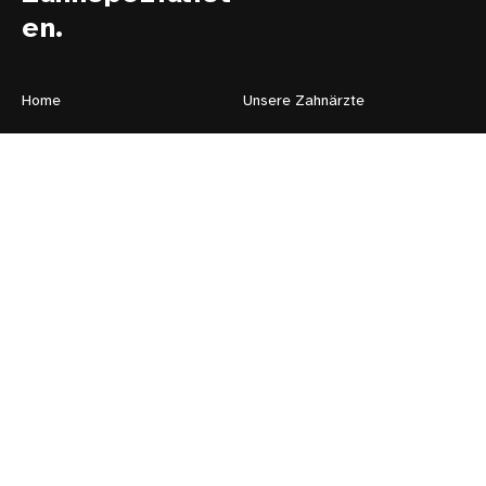
en.
Home
Unsere Zahnärzte
Unser Team
Unsere Praxis
Behandlungen
Terminanfrage
Kontakt
Bewerbung
Impressum
Datenschutz